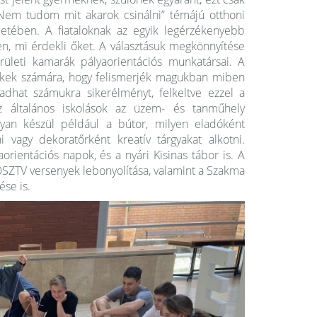
„Nem tudom mit akarok csinálni” témájú otthoni
letében. A fiataloknak az egyik legérzékenyebb
en, mi érdekli őket. A választásuk megkönnyítése
rületi kamarák pályaorientációs munkatársai. A
ekek számára, hogy felismerjék magukban miben
adhat számukra sikerélményt, felkeltve ezzel a
Az általános iskolások az üzem- és tanműhely
gyan készül például a bútor, milyen eladóként
i vagy dekoratőrként kreatív tárgyakat alkotni.
rientációs napok, és a nyári Kisinas tábor is. A
OSZTV versenyek lebonyolítása, valamint a Szakma
ése is.