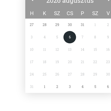
2026 augusztus
H
K
SZ
CS
P
SZ
V
27
28
29
30
31
1
2
3
4
5
6
7
8
9
10
11
12
13
14
15
16
17
18
19
20
21
22
23
24
25
26
27
28
29
30
31
1
2
3
4
5
6