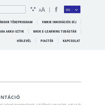
A
A
HU
ÁNDOR TŐKEPROGRAM
VMKIK INNOVÁCIÓS DÍJ
RA AKKU-SZTIK
MKIK E-LEARNING TUDÁSTÁR
HÍRLEVÉL
PIACTÉR
KAPCSOLAT
ENTÁCIÓ
 jelent gyermeknek, szülőnek egyaránt, ezt csak