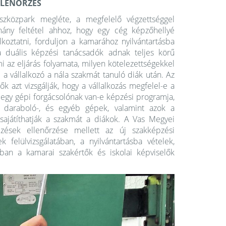
LLENŐRZÉS
zközpark megléte, a megfelelő végzettséggel
hány feltétel ahhoz, hogy egy cég képzőhellyé
lkoztatni, forduljon a kamarához nyilvántartásba
a duális képzési tanácsadók adnak teljes körű
i az eljárás folyamata, milyen kötelezettségekkel
a vállalkozó a nála szakmát tanuló diák után. Az
ők azt vizsgálják, hogy a vállalkozás megfelel-e a
l egy gépi forgácsolónak van-e képzési programja,
, daraboló-, és egyéb gépek, valamint azok a
sajátíthatják a szakmát a diákok. A Vas Megyei
ések ellenőrzése mellett az új szakképzési
felülvizsgálatában, a nyilvántartásba vételek,
ában a kamarai szakértők és iskolai képviselők