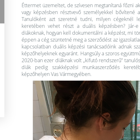
Éttermet üzemeltet, de szívesen megtanítaná főzni ak
vagy képzésben résztvevő személyekkel bővítené a 
Tanulóként azt szeretné tudni, milyen cégeknél le
keretében vehet részt a duális képzésben? Jár-e 
diákoknak, hogyan kell dokumentálni a képzést, mi tör
éppen a cég szüntetné meg a szerződést az igazolatlanul
kapcsolatban duális képzési tanácsadóink adnak szak
képzőhelyeknek egyaránt. Hangsúly a szoros együttm
2020-ban ezer diáknak volt „kifutó rendszerű” tanul
diák pedig szakképzési munkaszerződés kereté
képzőhelyen Vas Vármegyében.