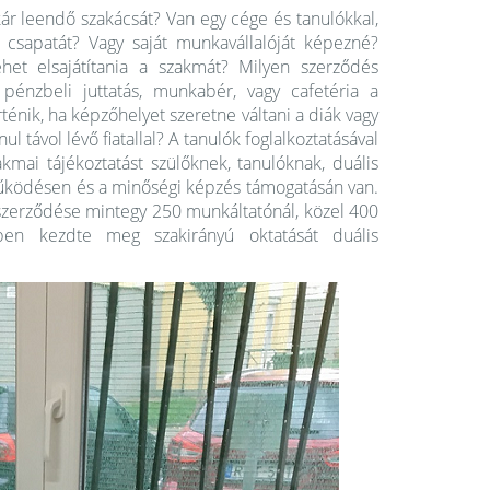
ár leendő szakácsát? Van egy cége és tanulókkal,
csapatát? Vagy saját munkavállalóját képezné?
het elsajátítania a szakmát? Milyen szerződés
pénzbeli juttatás, munkabér, vagy cafetéria a
ténik, ha képzőhelyet szeretne váltani a diák vagy
 távol lévő fiatallal? A tanulók foglalkoztatásával
mai tájékoztatást szülőknek, tanulóknak, duális
űködésen és a minőségi képzés támogatásán van.
ószerződése mintegy 250 munkáltatónál, közel 400
ben kezdte meg szakirányú oktatását duális