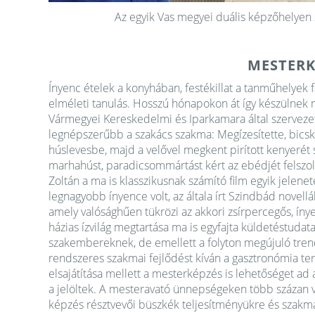
Az egyik Vas megyei duális képzőhelyen sa
MESTERK
Ínyenc ételek a konyhában, festékillat a tanműhelyek f
elméleti tanulás. Hosszú hónapokon át így készülnek
Vármegyei Kereskedelmi és Iparkamara által szerveze
legnépszerűbb a szakács szakma: Megízesítette, bicsk
húslevesbe, majd a velővel megkent pirított kenyerét se
marhahúst, paradicsommártást kért az ebédjét felszolg
Zoltán a ma is klasszikusnak számító film egyik jelen
legnagyobb ínyence volt, az általa írt Szindbád novellá
amely valósághűen tükrözi az akkori zsírpercegős, íny
házias ízvilág megtartása ma is egyfajta küldetéstudat
szakembereknek, de emellett a folyton megújuló trend
rendszeres szakmai fejlődést kíván a gasztronómia ter
elsajátítása mellett a mesterképzés is lehetőséget ad
a jelöltek. A mesteravató ünnepségeken több százan v
képzés résztvevői büszkék teljesítményükre és szakm