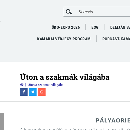
A
ÖKO-EXPO 2026
ESG
DEMJÁN S
KAMARAI VÉDJEGY PROGRAM
PODCAST-KAMA
Úton a szakmák világába
Úton a szakmák világába
PÁLYAORI
A kamaszkor megélése már önmagában is nagy kihívást