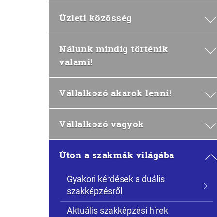
Üzleti közösség
Nálunk mindig történik
valami!
Vállalkozó akarok lenni!
Vállalkozó vagyok
Úton a szakmák világába
Gyakori kérdések a duális
szakképzésről
Aktuális szakképzési hírek