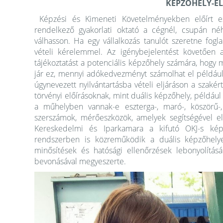
KÉPZŐHELY-E
Képzési és Kimeneti Követelményekben előírt es
rendelkező
gyakorlati oktató a cégnél, csupán né
válhasson. Ha egy vállalkozás tanulót szeretne fogla
vételi kérelemmel. Az igénybejelentést követően 
tájékoztatást a potenciális képzőhely számára, hogy m
jár ez, mennyi adókedvezményt számolhat el például 
úgynevezett nyilvántartásba vételi eljáráson a szakért
törvényi előírásoknak, mint duális képzőhely, példáu
a műhelyben vannak-e eszterga-, maró-, köszörű-
szerszámok, mérőeszközök, amelyek segítségével el
Kereskedelmi és Iparkamara a kifutó OKJ-s képz
rendszerben is közreműködik a duális képzőhelyek 
minősítések és hatósági ellenőrzések lebonyolítás
bevonásával megyeszerte.