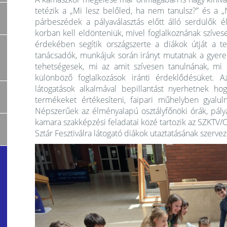
tetézik a „Mi lesz belőled, ha nem tanulsz?” és a 
párbeszédek a pályaválasztás előtt álló serdülők é
korban kell eldönteniük, mivel foglalkoznának szíves
érdekében segítik országszerte a diákok útját a te
tanácsadók, munkájuk során irányt mutatnak a gyer
tehetségesek, mi az amit szívesen tanulnának, mi 
különböző foglalkozások iránti érdeklődésüket. 
látogatások alkalmával bepillantást nyerhetnek ho
termékeket értékesíteni, faipari műhelyben gyaluln
Népszerűek az élményalapú osztályfőnöki órák, pályao
kamara szakképzési feladatai közé tartozik az SZKTV/
Sztár Fesztiválra látogató diákok utaztatásának szervez