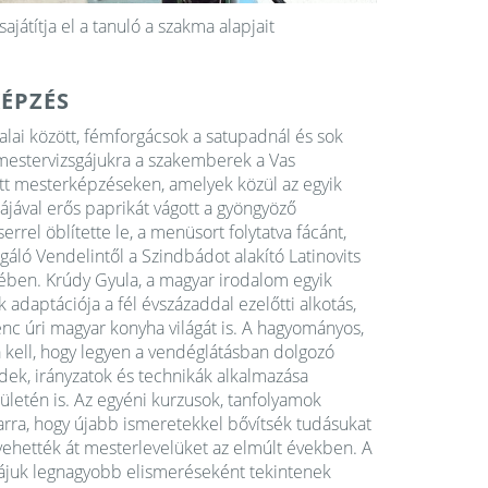
játítja el a tanuló a szakma alapjait
ÉPZÉS
alai között, fémforgácsok a satupadnál és sok
 mestervizsgájukra a szakemberek a Vas
tt mesterképzéseken, amelyek közül az egyik
ájával erős paprikát vágott a gyöngyöző
rrel öblítette le, a menüsort folytatva fácánt,
áló Vendelintől a Szindbádot alakító Latinovits
etében. Krúdy Gyula, a magyar irodalom egyik
k adaptációja a fél évszázaddal ezelőtti alkotás,
enc úri magyar konyha világát is. A hagyományos,
a kell, hogy legyen a vendéglátásban dolgozó
ek, irányzatok és technikák alkalmazása
ületén is. Az egyéni kurzusok, tanfolyamok
 arra, hogy újabb ismeretekkel bővítsék tudásukat
ehették át mesterlevelüket az elmúlt években. A
ájuk legnagyobb elismeréseként tekintenek