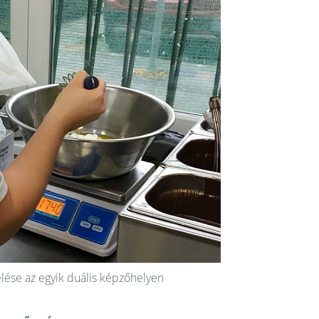
lése
az egyik duális képzőhelyen