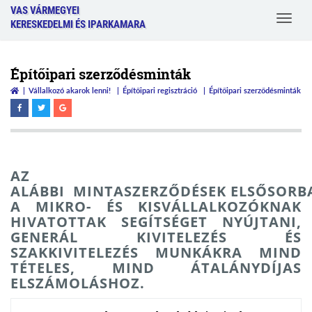
VAS VÁRMEGYEI
Toggle
KERESKEDELMI ÉS IPARKAMARA
navigat
Építőipari szerződésminták
Vállalkozó akarok lenni!
Építőipari regisztráció
Építőipari szerződésminták
AZ
ALÁBBI MINTASZERZŐDÉSEK ELSŐSORB
A MIKRO- ÉS KISVÁLLALKOZÓKNAK
HIVATOTTAK SEGÍTSÉGET NYÚJTANI,
GENERÁL KIVITELEZÉS ÉS
SZAKKIVITELEZÉS MUNKÁKRA MIND
TÉTELES, MIND ÁTALÁNYDÍJAS
ELSZÁMOLÁSHOZ.