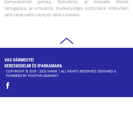
környezetének javítása, fejlesztése, az innovatív ötletek
támogatása, az innovációs tevékenységek ösztönzése érdekében
aktív tanácsadói szerepet vállal a kamara.
VAS VÁRMEGYEI
KERESKEDELMI ÉS IPARKAMARA
COPYRIGHT © 2018 - 2026 VMKIK. |
ALL RIGHTS RESERVED! DESIGNED &
POWERED BY
POSITIVE ADAMSKY