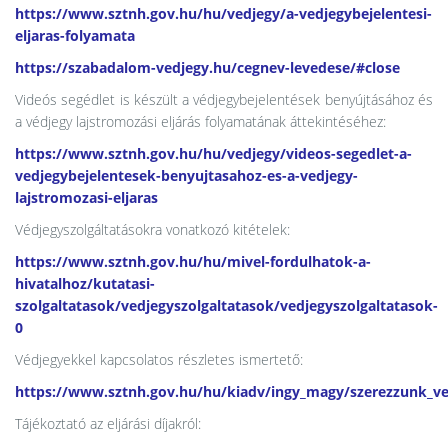
https://www.sztnh.gov.hu/hu/vedjegy/a-vedjegybejelentesi-
eljaras-folyamata
https://szabadalom-vedjegy.hu/cegnev-levedese/#close
Videós segédlet is készült a védjegybejelentések benyújtásához és
a védjegy lajstromozási eljárás folyamatának áttekintéséhez:
https://www.sztnh.gov.hu/hu/vedjegy/videos-segedlet-a-
vedjegybejelentesek-benyujtasahoz-es-a-vedjegy-
lajstromozasi-eljaras
Védjegyszolgáltatásokra vonatkozó kitételek:
https://www.sztnh.gov.hu/hu/mivel-fordulhatok-a-
hivatalhoz/kutatasi-
szolgaltatasok/vedjegyszolgaltatasok/vedjegyszolgaltatasok-
0
Védjegyekkel kapcsolatos részletes ismertető:
https://www.sztnh.gov.hu/hu/kiadv/ingy_magy/szerezzunk_v
Tájékoztató az eljárási díjakról: