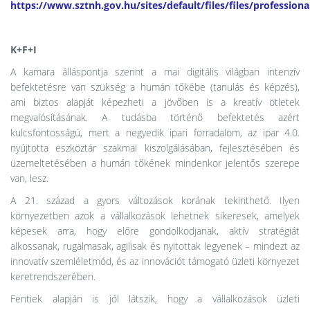
https://www.sztnh.gov.hu/sites/default/files/files/professional
K+F+I
A kamara álláspontja szerint a mai digitális világban intenzív
befektetésre van szükség a humán tőkébe (tanulás és képzés),
ami biztos alapját képezheti a jövőben is a kreatív ötletek
megvalósításának. A tudásba történő befektetés azért
kulcsfontosságú, mert a negyedik ipari forradalom, az ipar 4.0.
nyújtotta eszköztár szakmai kiszolgálásában, fejlesztésében és
üzemeltetésében a humán tőkének mindenkor jelentős szerepe
van, lesz.
A 21. század a gyors változások korának tekinthető. Ilyen
környezetben azok a vállalkozások lehetnek sikeresek, amelyek
képesek arra, hogy előre gondolkodjanak, aktív stratégiát
alkossanak, rugalmasak, agilisak és nyitottak legyenek – mindezt az
innovatív szemléletmód, és az innovációt támogató üzleti környezet
keretrendszerében.
Fentiek alapján is jól látszik, hogy a vállalkozások üzleti