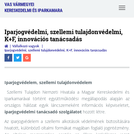
VAS VÁRMEGYEI
Toggle
KERESKEDELMI ÉS IPARKAMARA
navigat
Iparjogvédelmi, szellemi tulajdonvédelmi,
K+F, innovációs tanácsadás
Vállalkozó vagyok
Iparjogvédelmi, szellemi tulajdonvédelmi, K+F, innovációs tanácsadás
Iparjogvédelem, szellemi tulajdonvédelem
Szellemi Tulajdon Nemzeti Hivatala a Magyar Kereskedelmi és
Iparkamarával történt együttműködési megállapodás alapján az
országos hálózat egyik láncszemeként információs képviseletet,
iparjogvédelmi tanácsadó szolgálatot
hozott létre.
Az iparjogvédelem a szellemi alkotások védelmének biztosítására
hivatott, különböző oltalmi formákat magában foglaló jogintézmény.