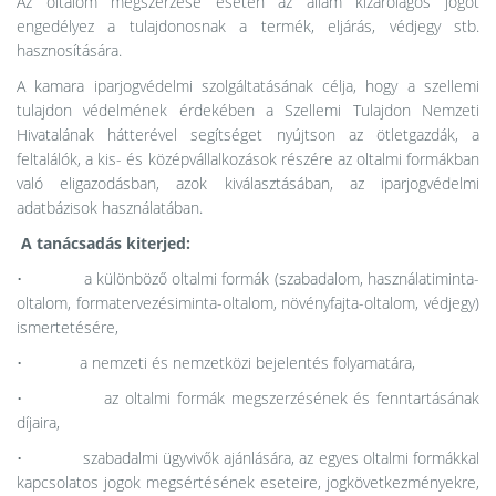
Az oltalom megszerzése esetén az állam kizárólagos jogot
engedélyez a tulajdonosnak a termék, eljárás, védjegy stb.
hasznosítására.
A kamara iparjogvédelmi szolgáltatásának célja, hogy a szellemi
tulajdon védelmének érdekében a Szellemi Tulajdon Nemzeti
Hivatalának hátterével segítséget nyújtson az ötletgazdák, a
feltalálók, a kis- és középvállalkozások részére az oltalmi formákban
való eligazodásban, azok kiválasztásában, az iparjogvédelmi
adatbázisok használatában.
A tanácsadás kiterjed:
• a különböző oltalmi formák (szabadalom, használatiminta-
oltalom, formatervezésiminta-oltalom, növényfajta-oltalom, védjegy)
ismertetésére,
• a nemzeti és nemzetközi bejelentés folyamatára,
• az oltalmi formák megszerzésének és fenntartásának
díjaira,
• szabadalmi ügyvivők ajánlására, az egyes oltalmi formákkal
kapcsolatos jogok megsértésének eseteire, jogkövetkezményekre,